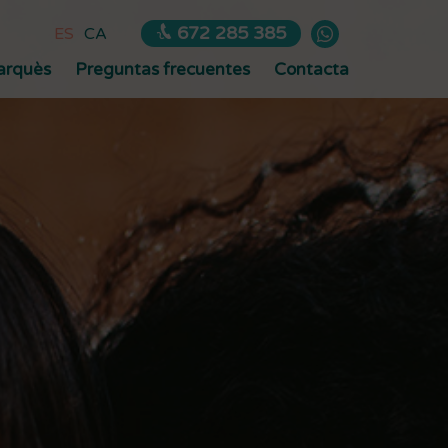
672 285 385
ES
CA
Marquès
Preguntas frecuentes
Contacta