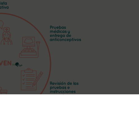
3. Punción ovárica.
ularemos tus
El proceso de obtención de los óvulos req
uros en un
punción que se realiza en quirófano y bajo
siempre bajo
tipo de anestesia suave). Se lleva a cabo, 
as que
ecográfico, vía vaginal sin ningún tipo de in
y sencillo).
proceso dura de 15 a 20 minutos. Despué
ías,
permanecer en el centro dos horas antes 
y, el resto del día, tendrás que hacer repo
do todo lo
Es necesario venir acompañada el día de l
entemente,
n gasto).