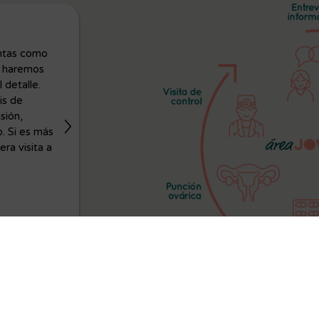
2. Tratamiento.
entas como
Para poder llevar a cabo la donación, estim
e haremos
ovarios para que produzcan más óvulos mad
 detalle.
mismo ciclo. Para ello, deberás medicarte, 
is de
control médico, con inyecciones subcutáne
isión,
podrás administrarte tú misma en casa (es mu
o. Si es más
Durante esta fase, que dura entre 10 y 12 d
ra visita a
realizaremos diversos controles ecográficos
(normalmente entre 2 y 4 controles) hacien
posible por ajustarnos a tus horarios. (Evid
todo este tratamiento no te supondrá ningú