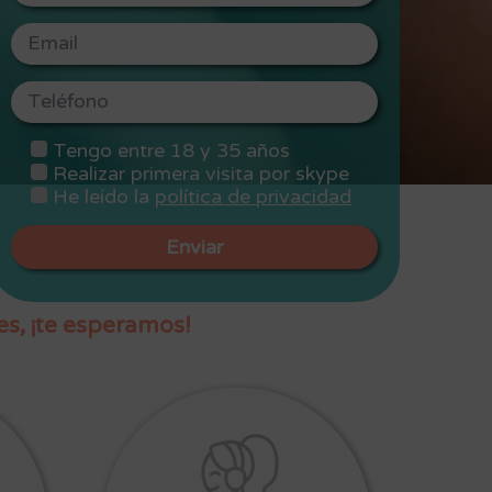
Por favor, deja este campo vacío.
Por favor, deja este campo vacío.
Tengo entre 18 y 35 años
Realizar primera visita por skype
He leído la
política de privacidad
es, ¡te esperamos!