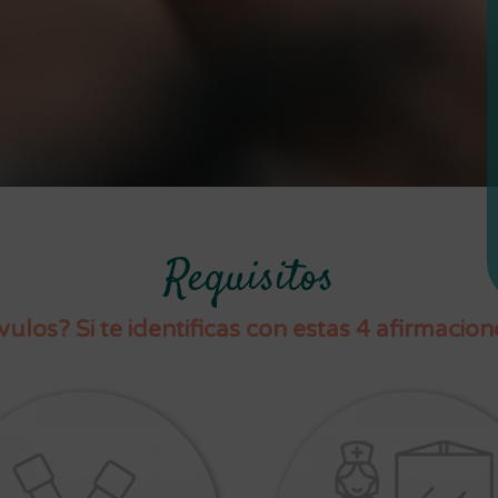
Requisitos
ulos? Si te identificas con estas 4 afirmacion