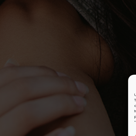
U
T
c
h
p
“