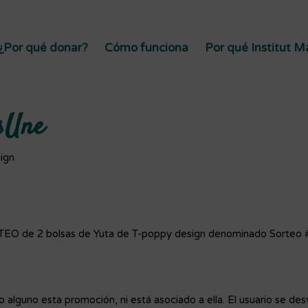
¿Por qué donar?
Cómo funciona
Por qué Institut 
sUne
ign
RTEO de 2 bolsas de Yuta de T-poppy design denominado Sorteo
o alguno esta promoción, ni está asociado a ella. El usuario se de