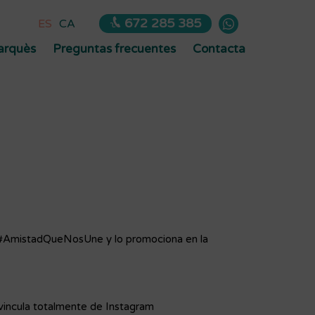
672 285 385
ES
CA
Marquès
Preguntas frecuentes
Contacta
 #AmistadQueNosUne y lo promociona en la
svincula totalmente de Instagram