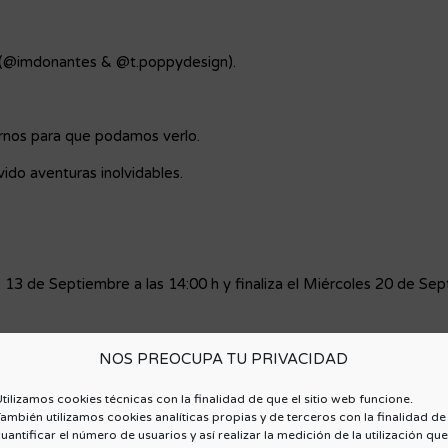
as (@imdonantes & @t.poppydesign).
tarnos para que podamos verlo.
vido aventuras inolvidables.
13 de Septiembre a las 14:00 h y finaliza el Miércoles 20 de Sep
NOS PREOCUPA TU PRIVACIDAD
que sean seguidores del perfil de Área Joven en Instagram (@imd
tilizamos cookies técnicas con la finalidad de que el sitio web funcione.
ambién utilizamos cookies analíticas propias y de terceros con la finalidad de
comunicación y entrega,
uantificar el número de usuarios y así realizar la medición de la utilización que