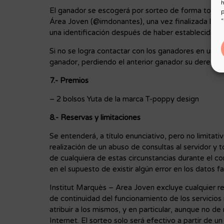
h
El ganador se escogerá por sorteo de forma totalm
p
Área Joven (@imdonantes), una vez finalizada la p
“
una identificación después de haber establecido c
Si no se logra contactar con los ganadores en un p
ganador, perdiendo el anterior ganador su derecho 
7.- Premios
– 2 bolsos Yuta de la marca T-poppy design
8.- Reservas y limitaciones
Se entenderá, a título enunciativo, pero no limita
realización de un abuso de consultas al servidor 
de cualquiera de estas circunstancias durante el c
en el supuesto de existir algún error en los datos fa
Institut Marquès – Area Joven excluye cualquier re
de continuidad del funcionamiento de los servicios 
atribuir a los mismos, y en particular, aunque no de
Internet. El sorteo solo será efectivo a partir de u