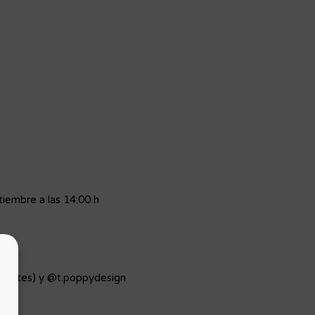
tiembre a las 14:00 h
onantes) y @t.poppydesign