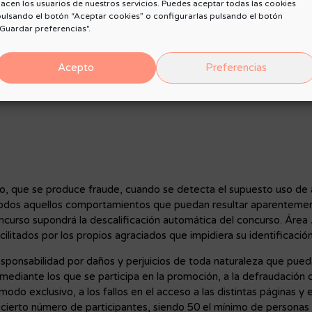
acen los usuarios de nuestros servicios. Puedes aceptar todas las cookies
ente aleatoria tras finalizar la promoción. Se comunicará el nomb
ulsando el botón “Aceptar cookies” o configurarlas pulsando el botón
romoción y durante los 30 minutos siguientes. El bolso podrá ser
Guardar preferencias".
ontacto la ganadora.
Acepto
Preferencias
lazo 5 días desde el primer intento de contacto, o estos renunciar
a reclamar el premio.
tivo, que se produce fraude, cuando se detecta el supuesto uso de 
y todos aquellos comportamientos que puedan resultar aparenteme
oncurso supondrá la descalificación automática del concurso. Áre
cilitados por los propios agraciados que impidiera su identificación
sponsabilidad por daños y perjuicios de toda naturaleza que pueda
mediante los que se participa en la promoción, a la defraudación d
 modo exclusivo, a los fallos en el acceso a las distintas páginas y
n cierto número de participantes, siendo 50 el mínimo de personas d