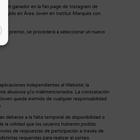
re del ganador en la fan page de Instagram de
 recogido en Àrea Joven en Institut Marquès con
án al premio, se procederá a seleccionar un nuevo
aplicaciones independientes al Website; la
nte abusivos y/o malintencionados. La constatación
a Joven queda eximido de cualquier responsabilidad
.
n deberse a la falta temporal de disponibilidad o
e la utilidad que los usuarios hubieren podido
 envíos de respuestas de participación a través de
istintas requeridas para realizar el sorteo.